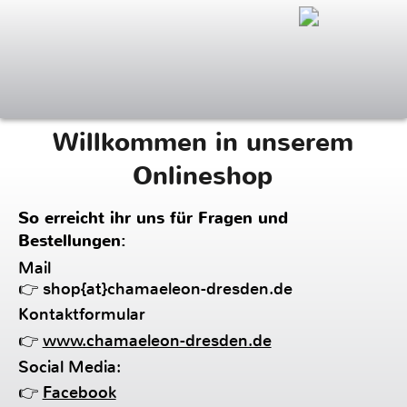
Menü
Willkommen in unserem
Onlineshop
So erreicht ihr uns für Fragen und
Bestellungen:
Mail
👉
shop{at}chamaeleon-dresden.de
Kontaktformular
👉
www.chamaeleon-dresden.de
Social Media:
👉
Facebook
So einfach könnt ihr bezahlen:
👉
Überweisung
Und so bekommt ihr dann die Ware:
👉
Abholung im Laden oder Versand mit DHL (5€,
ab 100 € versandkostenfrei)